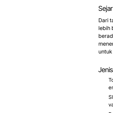
Seja
Dari 
lebih
berada
mener
untuk
Jeni
T
e
S
v