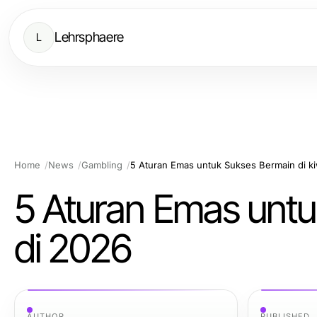
Lehrsphaere
L
Home
News
Gambling
5 Aturan Emas untuk Sukses Bermain di ki
5 Aturan Emas untu
di 2026
AUTHOR
PUBLISHED