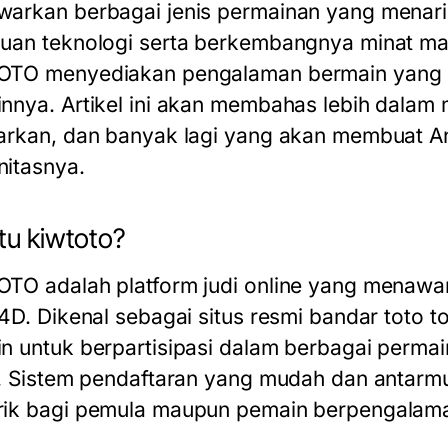
arkan berbagai jenis permainan yang menar
uan teknologi serta berkembangnya minat ma
TO menyediakan pengalaman bermain yang u
nnya. Artikel ini akan membahas lebih dalam 
arkan, dan banyak lagi yang akan membuat An
itasnya.
tu kiwtoto?
TO adalah platform judi online yang menawar
 4D. Dikenal sebagai situs resmi bandar tot
n untuk berpartisipasi dalam berbagai perm
i. Sistem pendaftaran yang mudah dan anta
ik bagi pemula maupun pemain berpengalam