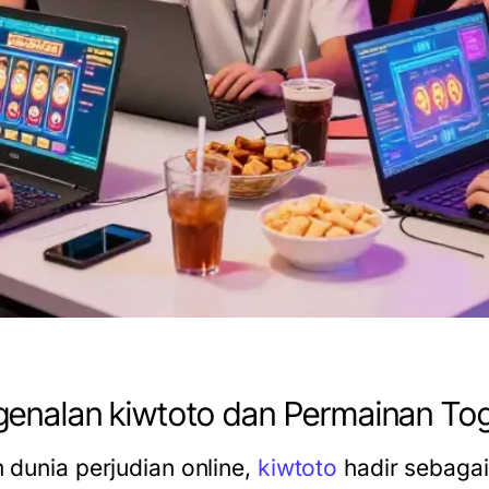
enalan kiwtoto dan Permainan Tog
 dunia perjudian online,
kiwtoto
hadir sebagai