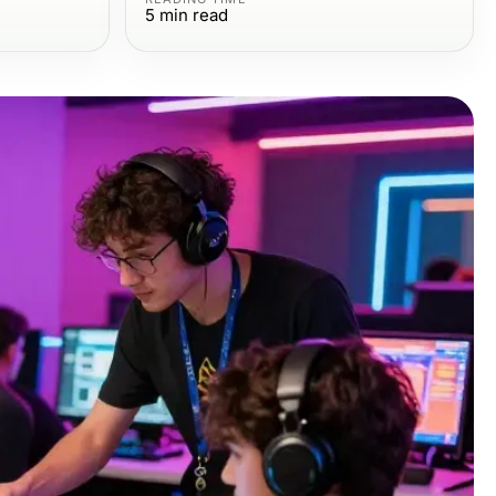
5
min read