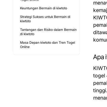
menaw
Keuntungan Bermain di kiwtoto
kemaj
KIWTO
Strategi Sukses untuk Bermain di
kiwtoto
pemai
Tantangan dan Risiko dalam Bermain
ditaw
di kiwtoto
komun
Masa Depan kiwtoto dan Tren Togel
Online
Apa i
KIWTO
togel
pemai
tingg
menar