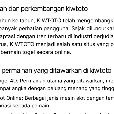
rah dan perkembangan kiwtoto
tahun ke tahun, KIWTOTO telah mengembangka
 banyak perhatian pengguna. Sejak diluncurka
ptasi dengan tren terbaru di industri perjudia
us, KIWTOTO menjadi salah satu situs yang pal
 bermain togel secara online.
s permainan yang ditawarkan di kiwtoto
ogel 4D:
Permainan utama yang ditawarkan, m
mpat angka dengan peluang menang yang tingg
lot Online:
Berbagai jenis mesin slot dengan t
ariasi kepada pemain.