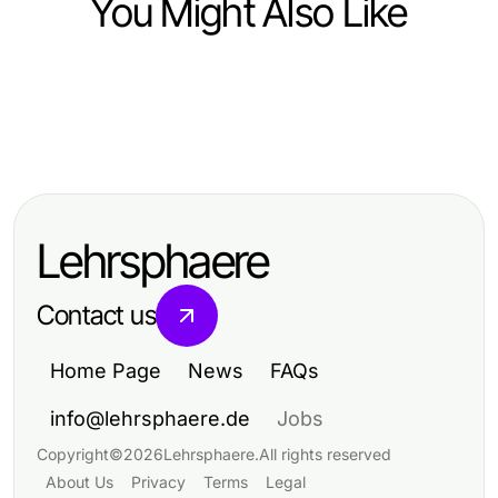
You Might Also Like
Ecommerce & Shopping
Ecommerce & Shopping
9 Hacks zum Kauf weiblicher
Ecommerce & Shopping
Umfassende Laifen Föhn Analyse:
Instagram-Follower, die 2026
Wie Sie die größten Gartenhaus-
Zahlen lügen nicht für 2026
tatsächlich funktionieren
Fallen im Jahr 2026 vermeiden
Lehrsphaere
Contact us
Home Page
News
FAQs
info@lehrsphaere.de
Jobs
Copyright
©
2026
Lehrsphaere
.
All rights reserved
About Us
Privacy
Terms
Legal