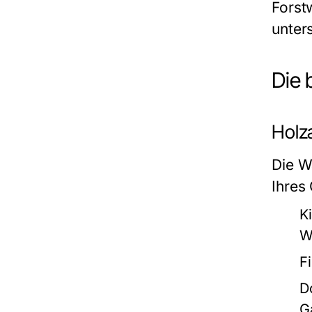
Forst
unters
Die 
Holz
Die W
Ihres
Ki
W
F
D
G