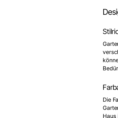
Desi
Stil
Garte
versc
könne
Bedür
Farb
Die F
Garte
Haus 