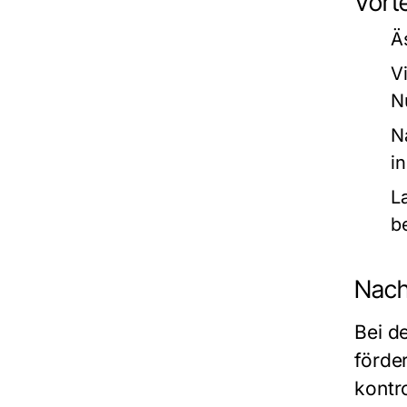
Vort
Ä
V
N
N
i
L
b
Nach
Bei d
förde
kontr