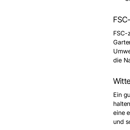
FSC-
FSC-z
Garte
Umwel
die N
Witt
Ein g
halte
eine 
und s